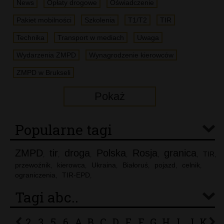
News
Opłaty drogowe
Oświadczenie
Pakiet mobilności
Szkolenia
T1/T2
TIR
Technika
Transport w mediach
Uwaga
Wydarzenia ZMPD
Wynagrodzenie kierowców
ZMPD w Brukseli
Pokaż
Popularne tagi
ZMPD
tir
droga
Polska
Rosja
granica
TIR
,
,
,
,
,
,
,
przewoźnik
kierowca
Ukraina
Białoruś
pojazd
celnik
,
,
,
,
,
,
ograniczenia
TIR-EPD
,
,
Tagi abc..
2
3
5
6
A
B
C
D
E
F
G
H
I
J
K
L