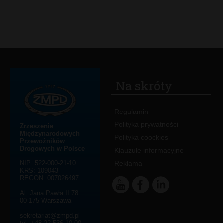
Na skróty
Regulamin
-
Polityka prywatności
-
Zrzeszenie
Międzynarodowych
Polityka coockies
-
Przewoźników
Drogowych w Polsce
Klauzule informacyjne
-
NIP: 522-000-21-10
Reklama
-
KRS: 109043
REGON: 007026497
Al. Jana Pawła II 78
00-175 Warszawa
sekretariat@zmpd.pl
tel. +48 22 536 10 00