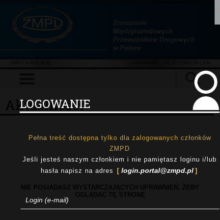
ZMPD w POLSCE
LOGOWANIE
|
REJESTRACJA
| EN
Aktualności
LOGOWANIE
Pełna treść dostępna tylko dla zalogowanych członków
ZMPD
Jeśli jesteś naszym członkiem i nie pamiętasz loginu i/lub
login.portal@zmpd.pl
hasła napisz na adres
NIE POSIADASZ WYSTARCZAJĄCYCH UPRAWNIEŃ, ŻEBY
OGLĄDAĆ TĘ STRONĘ