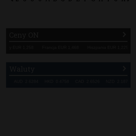
P
R
S
Ś
T
U
V
W
Z
Ceny ON
Niemcy EUR 1,258 Francja EUR 1,468 Hiszpania EUR 1,229
Waluty
7320 AUD 2.6284 HKD 0.4758 CAD 2.6526 NZD 2.1871 S