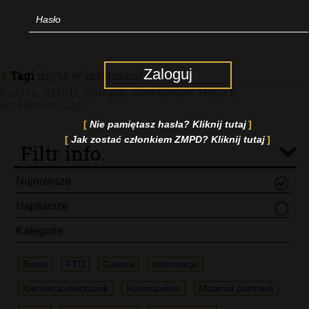
Zaloguj
#
Tagi
użyte w informacji:
Polska
ZMPD
delegat
Aleksander Reisch
,
,
,
,
przewodniczący
Nie pamiętasz hasła? Kliknij tutaj
Jak zostać członkiem ZMPD? Kliknij tutaj
Filtr info.
Najnowsze
Najstarsze
Kategorie
Brexit
FTD
Galeria
Informacje
Kierowca-mechanik
Koronawirus
Materiał partnera