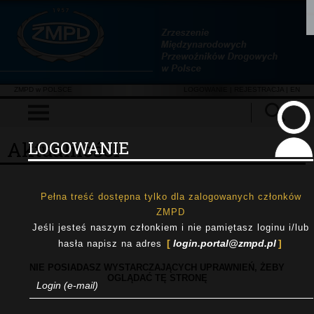
ZMPD w POLSCE
LOGOWANIE
|
REJESTRACJA
| EN
Aktualności
LOGOWANIE
Pełna treść dostępna tylko dla zalogowanych członków
ZMPD
Jeśli jesteś naszym członkiem i nie pamiętasz loginu i/lub
login.portal@zmpd.pl
hasła napisz na adres
NIE POSIADASZ WYSTARCZAJĄCYCH UPRAWNIEŃ, ŻEBY
OGLĄDAĆ TĘ STRONĘ