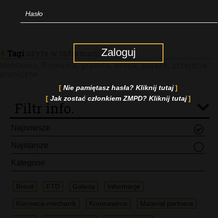
Zaloguj
#
Tagi
użyte w informacji:
Mołdawia
Rumunia
granica
droga
pojazd
przejście
,
,
,
,
,
graniczne
Nie pamiętasz hasła? Kliknij tutaj
Jak zostać członkiem ZMPD? Kliknij tutaj
Filtr info.
Najnowsze
Najstarsze
Kategorie
Brexit
FTD
Galeria
Informacje
Kierowca-mechanik
Koronawirus
Materiał partnera