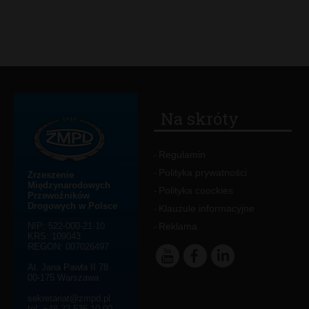
Na skróty
Regulamin
-
Polityka prywatności
-
Zrzeszenie
Międzynarodowych
Polityka coockies
-
Przewoźników
Drogowych w Polsce
Klauzule informacyjne
-
NIP: 522-000-21-10
Reklama
-
KRS: 109043
REGON: 007026497
Al. Jana Pawła II 78
00-175 Warszawa
sekretariat@zmpd.pl
tel. +48 22 536 10 00