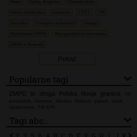
News
Opłaty drogowe
Oświadczenie
Pakiet mobilności
Szkolenia
T1/T2
TIR
Technika
Transport w mediach
Uwaga
Wydarzenia ZMPD
Wynagrodzenie kierowców
ZMPD w Brukseli
Pokaż
Popularne tagi
ZMPD
tir
droga
Polska
Rosja
granica
TIR
,
,
,
,
,
,
,
przewoźnik
kierowca
Ukraina
Białoruś
pojazd
celnik
,
,
,
,
,
,
ograniczenia
TIR-EPD
,
,
Tagi abc..
2
3
5
6
A
B
C
D
E
F
G
H
I
J
K
L