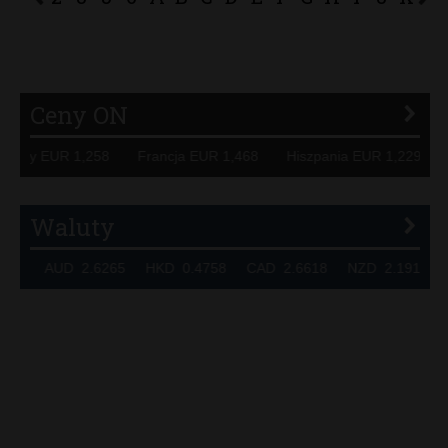
P
R
S
Ś
T
U
V
W
Z
Ceny ON
Niemcy EUR 1,258 Francja EUR 1,468 Hiszpania EUR 1,229
Waluty
324 AUD 2.6265 HKD 0.4758 CAD 2.6618 NZD 2.1914 S