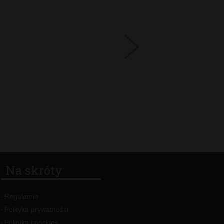
Na skróty
Regulamin
-
Polityka prywatności
-
Polityka coockies
-