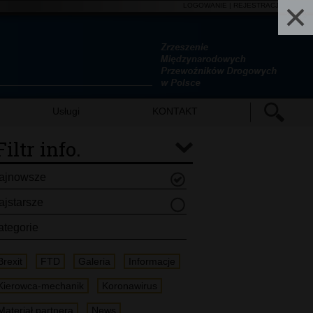
LOGOWANIE
|
REJESTRACJA
| EN
Usługi
KONTAKT
Filtr info.
ajnowsze
ajstarsze
ategorie
Brexit
FTD
Galeria
Informacje
Kierowca-mechanik
Koronawirus
Materiał partnera
News