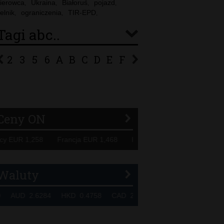
ierowca
Ukraina
Białoruś
pojazd
,
,
,
,
elnik
ograniczenia
TIR-EPD
,
,
,
Tagi abc..
2
3
5
6
A
B
C
D
E
F
G
H
I
J
K
L
Ł
P
R
S
Ś
T
U
V
W
Z
Ceny ON
EUR 1,258 Francja EUR 1,468 Hiszpania EUR 1,229 WB GBP
Waluty
UD 2.6284 HKD 0.4758 CAD 2.6526 NZD 2.1871 SGD 2.9