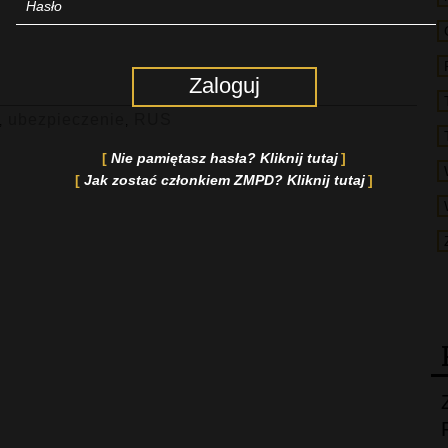
Zaloguj
ubezpieczenie
RUS
,
,
Nie pamiętasz hasła? Kliknij tutaj
Jak zostać członkiem ZMPD? Kliknij tutaj