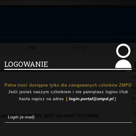
TIR
T1 / T2
Szkolenia
LOGOWANIE
N
Pełna treść dostępna tylko dla zalogowanych członków ZMPD
N
Jeśli jesteś naszym członkiem i nie pamiętasz loginu i/lub
login.portal@zmpd.pl
K
hasła napisz na adres
AJĄCYCH UPRAWNIEŃ, ŻEBY OGLĄDAĆ TĘ STRONĘ