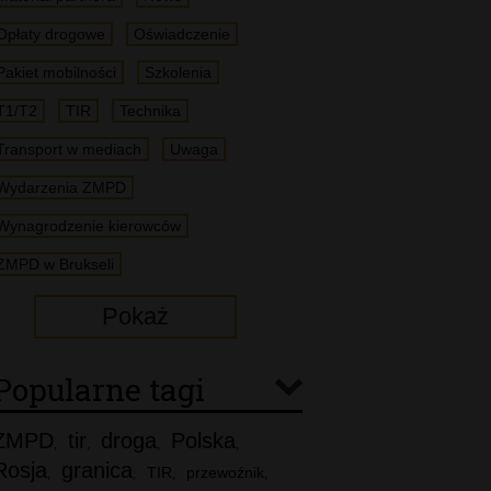
Opłaty drogowe
Oświadczenie
Pakiet mobilności
Szkolenia
T1/T2
TIR
Technika
Transport w mediach
Uwaga
Wydarzenia ZMPD
Wynagrodzenie kierowców
ZMPD w Brukseli
Pokaż
Popularne tagi
ZMPD
tir
droga
Polska
,
,
,
,
Rosja
granica
TIR
przewoźnik
,
,
,
,