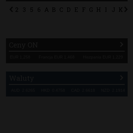
2
3
5
6
A
B
C
D
E
F
G
H
I
J
K
L
P
R
S
Ś
T
U
V
W
Z
Ceny ON
iemcy EUR 1,258 Francja EUR 1,468 Hiszpania EUR 1,229 
Waluty
324 AUD 2.6265 HKD 0.4758 CAD 2.6618 NZD 2.1914 SG