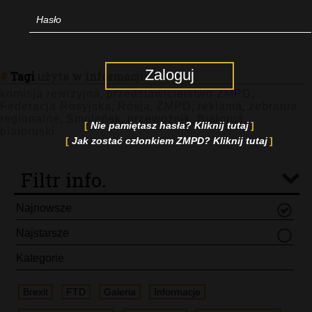
Zaloguj
#
Tagi
użyte w informacji:
komisja rewizyjna
przedstawicielstwo ZMPD
,
,
Federacja Rosyjska
Rosja
ZMPD
reklama
zebrania
,
,
,
,
regionalne
Smoleńsk
przewoźnik
Białoruś
,
,
,
,
Nie pamiętasz hasła? Kliknij tutaj
białoruski
Jak zostać członkiem ZMPD? Kliknij tutaj
Filtr info.
Najnowsze
Najstarsze
Kategorie
Brexit
FTD
Galeria
Informacje