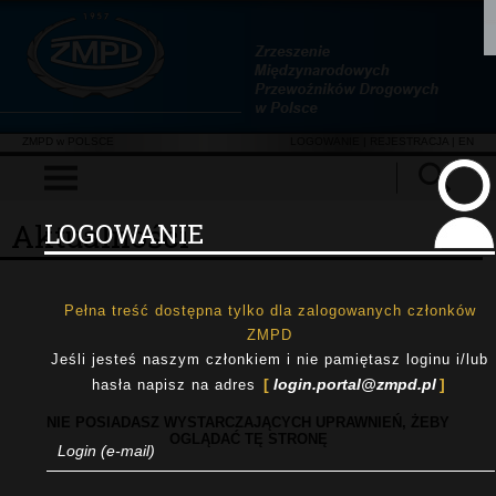
ZMPD w POLSCE
LOGOWANIE
|
REJESTRACJA
| EN
Aktualności
LOGOWANIE
Pełna treść dostępna tylko dla zalogowanych członków
ZMPD
Jeśli jesteś naszym członkiem i nie pamiętasz loginu i/lub
login.portal@zmpd.pl
hasła napisz na adres
NIE POSIADASZ WYSTARCZAJĄCYCH UPRAWNIEŃ, ŻEBY
OGLĄDAĆ TĘ STRONĘ