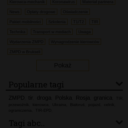
Kierowca-mechanik
Koronawirus
Materiał partnera
News
Opłaty drogowe
Oświadczenie
Pakiet mobilności
Szkolenia
T1/T2
TIR
Technika
Transport w mediach
Uwaga
Wydarzenia ZMPD
Wynagrodzenie kierowców
ZMPD w Brukseli
Pokaż
Popularne tagi
ZMPD
tir
droga
Polska
Rosja
granica
TIR
,
,
,
,
,
,
,
przewoźnik
kierowca
Ukraina
Białoruś
pojazd
celnik
,
,
,
,
,
,
ograniczenia
TIR-EPD
,
,
Tagi abc..