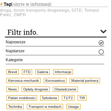
#
Tagi
użyte w informacji:
droga
forum transportu drogowego
GITD
Tomasz
,
,
,
Połeć
ZMPD
,
Filtr info.
Najnowsze
Najstarsze
Kategorie
Brexit
FTD
Galeria
Informacje
Kierowca-mechanik
Koronawirus
Materiał partnera
News
Opłaty drogowe
Oświadczenie
Pakiet mobilności
Szkolenia
T1/T2
TIR
Technika
Transport w mediach
Uwaga