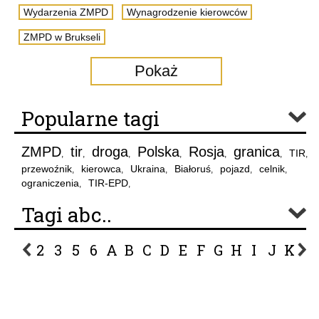
Wydarzenia ZMPD
Wynagrodzenie kierowców
ZMPD w Brukseli
Pokaż
Popularne tagi
ZMPD
tir
droga
Polska
Rosja
granica
TIR
,
,
,
,
,
,
,
przewoźnik
kierowca
Ukraina
Białoruś
pojazd
celnik
,
,
,
,
,
,
ograniczenia
TIR-EPD
,
,
Tagi abc..
2
3
5
6
A
B
C
D
E
F
G
H
I
J
K
L
P
R
S
Ś
T
U
V
W
Z