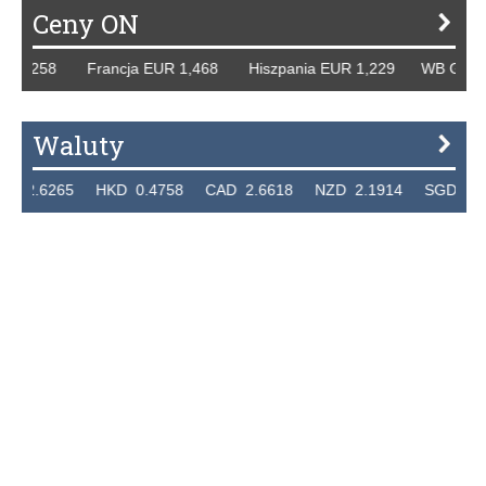
Ceny ON
R 1,258 Francja EUR 1,468 Hiszpania EUR 1,229 WB GBP 1,
Waluty
2.6265 HKD 0.4758 CAD 2.6618 NZD 2.1914 SGD 2.912