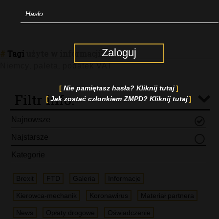
Zaloguj
#
Tagi
użyte w informacji:
Niemcy
paleta
podatek VAT
,
,
Nie pamiętasz hasła? Kliknij tutaj
Filtr info.
Jak zostać członkiem ZMPD? Kliknij tutaj
Najnowsze
Najstarsze
Kategorie
Brexit
FTD
Galeria
Informacje
Kierowca-mechanik
Koronawirus
Materiał partnera
News
Opłaty drogowe
Oświadczenie