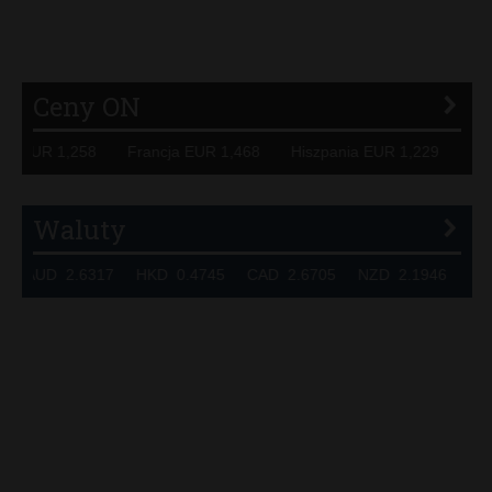
P
R
S
Ś
T
U
V
W
Z
Ceny ON
mcy EUR 1,258 Francja EUR 1,468 Hiszpania EUR 1,229 WB
Waluty
6 AUD 2.6317 HKD 0.4745 CAD 2.6705 NZD 2.1946 SGD