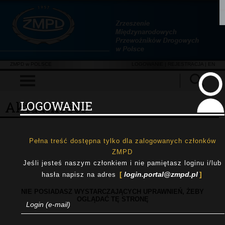
ZMPD w POLSCE
LOGOWANIE
|
REJESTRACJA
| EN
Aktualności
LOGOWANIE
Pełna treść dostępna tylko dla zalogowanych członków
ZMPD
Jeśli jesteś naszym członkiem i nie pamiętasz loginu i/lub
login.portal@zmpd.pl
hasła napisz na adres
NIE POSIADASZ WYSTARCZAJĄCYCH UPRAWNIEŃ, ŻEBY
OGLĄDAĆ TĘ STRONĘ