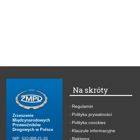
Na skróty
Regulamin
-
Polityka prywatności
-
Zrzeszenie
Międzynarodowych
Polityka coockies
-
Przewoźników
Drogowych w Polsce
Klauzule informacyjne
-
NIP: 522-000-21-10
Reklama
-