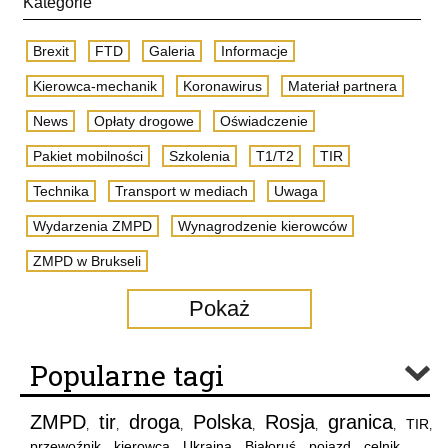
Kategorie
Brexit
FTD
Galeria
Informacje
Kierowca-mechanik
Koronawirus
Materiał partnera
News
Opłaty drogowe
Oświadczenie
Pakiet mobilności
Szkolenia
T1/T2
TIR
Technika
Transport w mediach
Uwaga
Wydarzenia ZMPD
Wynagrodzenie kierowców
ZMPD w Brukseli
Pokaż
Popularne tagi
ZMPD
tir
droga
Polska
Rosja
granica
TIR
,
,
,
,
,
,
,
przewoźnik
kierowca
Ukraina
Białoruś
pojazd
celnik
,
,
,
,
,
,