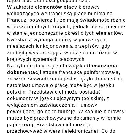
rejestru działalności gospodarczej.
W zakresie
elementów płacy
kierowcy
wchodzących we francuską płacę minimalną -
Francuzi potwierdzili, że mają świadomość różnic
w poszczególnych krajach, jednak nie są obecnie
w stanie jednoznacznie określić tych elementów.
Kwestia ta wymaga analizy w pierwszych
miesiącach funkcjonowania przepisów, gdy
zdobędą wystarczająca wiedzę co do różnic w
krajowych systemach płacowych.
Na pytanie dotyczące obowiązku
tłumaczenia
dokumentacji
strona francuska poinformowała,
że wzór zaświadczenia jest w języku francuskim,
natomiast umowa o pracę może być w języku
polskim. Przedstawiciel może posiadać
dokumenty w języku ojczystym (polskim), z
wyłączeniem zaświadczenia i umowy
powołującej go na tę funkcję. W kabinie kierowcy
musza być przechowywane dokumenty w formie
papierowej. Przedstawiciel może je
przechowywać w wersji elektronicznej. Co do