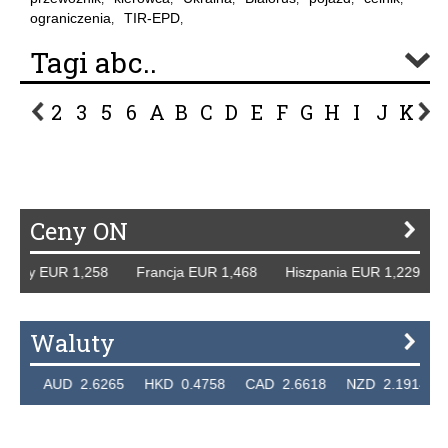
ograniczenia
TIR-EPD
,
,
Tagi abc..
2
3
5
6
A
B
C
D
E
F
G
H
I
J
K
L
P
R
S
Ś
T
U
V
W
Z
Ceny ON
mcy EUR 1,258 Francja EUR 1,468 Hiszpania EUR 1,229 WB
Waluty
4 AUD 2.6265 HKD 0.4758 CAD 2.6618 NZD 2.1914 SGD