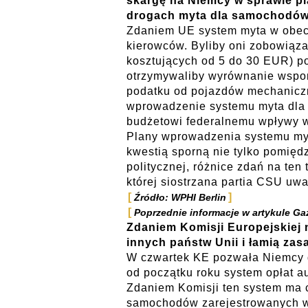
skargę na Niemcy w sprawie p
drogach myta dla samochodó
Zdaniem UE system myta w obecn
kierowców. Byliby oni zobowiąza
kosztujących od 5 do 30 EUR) po
otrzymywaliby wyrównanie wspo
podatku od pojazdów mechaniczn
wprowadzenie systemu myta dla
budżetowi federalnemu wpływy 
Plany wprowadzenia systemu m
kwestią sporną nie tylko pomiędz
politycznej, różnice zdań na ten
której siostrzana partia CSU uwa
Źródło: WPHI Berlin
Poprzednie informacje w artykule Ga
Zdaniem Komisji Europejskiej 
innych państw Unii i łamią za
W czwartek KE pozwała Niemcy 
od początku roku system opłat 
Zdaniem Komisji ten system ma c
samochodów zarejestrowanych w 