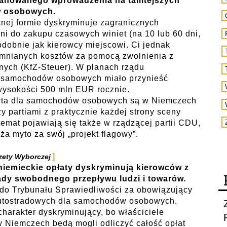
lanowanego wprowadzenia na tamtejszych
w osobowych.
ej formie dyskryminuje zagranicznych
ni do zakupu czasowych winiet (na 10 lub 60 dni,
dobnie jak kierowcy miejscowi. Ci jednak
mnianych kosztów za pomocą zwolnienia z
ych (KfZ-Steuer). W planach rządu
 samochodów osobowych miało przynieść
wysokości 500 mln EUR rocznie.
yta dla samochodów osobowych są w Niemczech
y partiami z praktycznie każdej strony sceny
 temat pojawiają się także w rządzącej partii CDU,
ża myto za swój „projekt flagowy”.
zety Wyborczej
niemieckie opłaty dyskryminują kierowców z
sady swobodnego przepływu ludzi i towarów.
do Trybunału Sprawiedliwości za obowiązujący
autostradowych dla samochodów osobowych.
harakter dyskryminujący, bo właściciele
Niemczech będą mogli odliczyć całość opłat