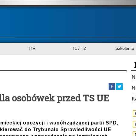
TIR
T1 / T2
Szkolenia
N
N
dla osobówek przed TS UE
K
ieckiej opozycji i współrządzącej partii SPD,
skierować do Trybunału Sprawiedliwości UE