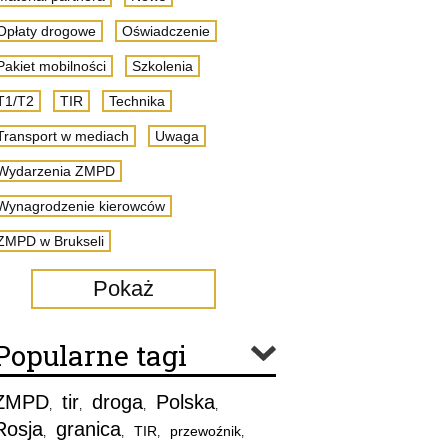
Opłaty drogowe
Oświadczenie
Pakiet mobilności
Szkolenia
T1/T2
TIR
Technika
Transport w mediach
Uwaga
Wydarzenia ZMPD
Wynagrodzenie kierowców
ZMPD w Brukseli
Pokaż
Popularne tagi
ZMPD
tir
droga
Polska
,
,
,
,
Rosja
granica
TIR
przewoźnik
,
,
,
,