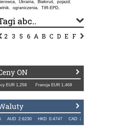
ierowca
Ukraina
Białoruś
pojazd
,
,
,
,
elnik
ograniczenia
TIR-EPD
,
,
,
Tagi abc..
2
3
5
6
A
B
C
D
E
F
G
H
I
J
K
L
Ł
P
R
S
Ś
T
U
V
W
Z
Ceny ON
EUR 1,258 Francja EUR 1,468 Hiszpania EUR 1,229 WB GBP
Waluty
UD 2.6230 HKD 0.4747 CAD 2.6581 NZD 2.1889 SGD 2.9