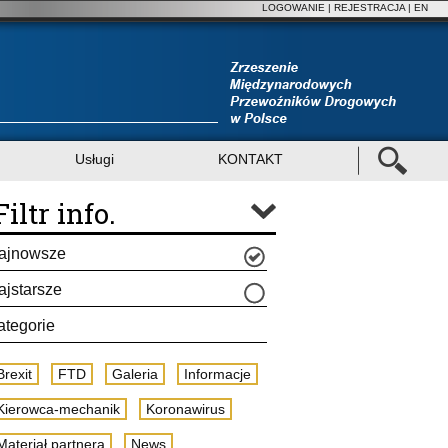
LOGOWANIE
|
REJESTRACJA
| EN
Usługi
KONTAKT
Filtr info.
ajnowsze
ajstarsze
ategorie
Brexit
FTD
Galeria
Informacje
Kierowca-mechanik
Koronawirus
Materiał partnera
News