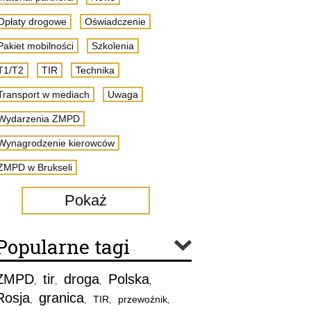
Opłaty drogowe
Oświadczenie
Pakiet mobilności
Szkolenia
T1/T2
TIR
Technika
Transport w mediach
Uwaga
Wydarzenia ZMPD
Wynagrodzenie kierowców
ZMPD w Brukseli
Pokaż
Popularne tagi
ZMPD
tir
droga
Polska
,
,
,
,
Rosja
granica
TIR
przewoźnik
,
,
,
,