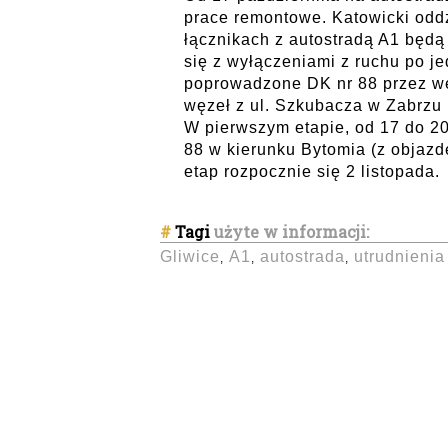
prace remontowe. Katowicki odd
łącznikach z autostradą A1 będą
się z wyłączeniami z ruchu po j
poprowadzone DK nr 88 przez węz
węzeł z ul. Szkubacza w Zabrzu 
W pierwszym etapie, od 17 do 20
88 w kierunku Bytomia (z objazd
etap rozpocznie się 2 listopada.
#
Tagi
użyte w informacji:
Gliwice
A1
autostrada
utrudnienia
,
,
,