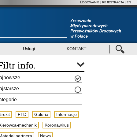
LOGOWANIE
|
REJESTRACJA
| EN
Usługi
KONTAKT
Filtr info.
ajnowsze
ajstarsze
ategorie
Brexit
FTD
Galeria
Informacje
Kierowca-mechanik
Koronawirus
Materiał partnera
News