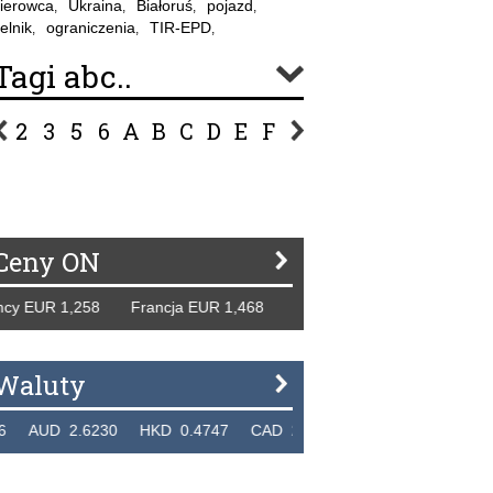
ierowca
Ukraina
Białoruś
pojazd
,
,
,
,
elnik
ograniczenia
TIR-EPD
,
,
,
Tagi abc..
2
3
5
6
A
B
C
D
E
F
G
H
I
J
K
L
Ł
P
R
S
Ś
T
U
V
W
Z
Ceny ON
 EUR 1,258 Francja EUR 1,468 Hiszpania EUR 1,229 WB GB
Waluty
UD 2.6230 HKD 0.4747 CAD 2.6581 NZD 2.1889 SGD 2.9