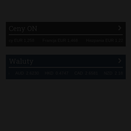
P
R
S
Ś
T
U
V
W
Z
Ceny ON
 Niemcy EUR 1,258 Francja EUR 1,468 Hiszpania EUR 1,22
Waluty
7236 AUD 2.6230 HKD 0.4747 CAD 2.6581 NZD 2.1889 