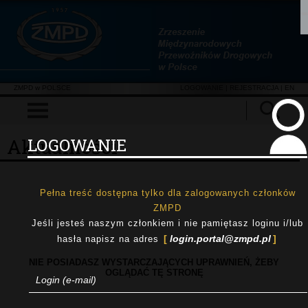
ZMPD w POLSCE
LOGOWANIE
|
REJESTRACJA
| EN
Aktualności
LOGOWANIE
Pełna treść dostępna tylko dla zalogowanych członków
ZMPD
Jeśli jesteś naszym członkiem i nie pamiętasz loginu i/lub
login.portal@zmpd.pl
hasła napisz na adres
NIE POSIADASZ WYSTARCZAJĄCYCH UPRAWNIEŃ, ŻEBY
OGLĄDAĆ TĘ STRONĘ