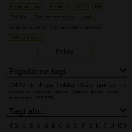
Pakiet mobilności
Szkolenia
T1/T2
TIR
Technika
Transport w mediach
Uwaga
Wydarzenia ZMPD
Wynagrodzenie kierowców
ZMPD w Brukseli
Pokaż
Popularne tagi
ZMPD
tir
droga
Polska
Rosja
granica
TIR
,
,
,
,
,
,
,
przewoźnik
kierowca
Ukraina
Białoruś
pojazd
celnik
,
,
,
,
,
,
ograniczenia
TIR-EPD
,
,
Tagi abc..
2
3
5
6
A
B
C
D
E
F
G
H
I
J
K
L