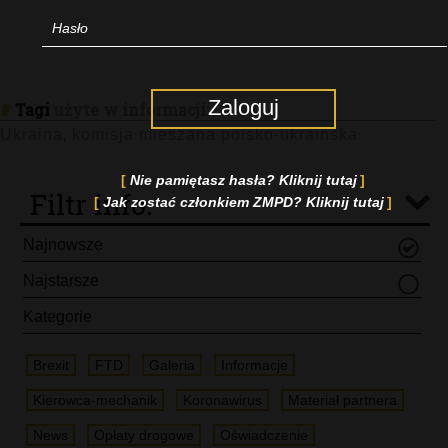
Zaloguj
#
Tagi
użyte w informacji:
Ukraina
komisja mieszana polsko-ukraińska
,
Nie pamiętasz hasła? Kliknij tutaj
Filtr info.
Jak zostać członkiem ZMPD? Kliknij tutaj
Najnowsze
Najstarsze
Kategorie
Brexit
FTD
Galeria
Informacje
Kierowca-mechanik
Koronawirus
Materiał partnera
News
Opłaty drogowe
Oświadczenie