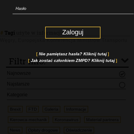
Zaloguj
#
Tagi
użyte w informacji:
Węgry
Europejska Konferencja Ministrów Transportu
,
Nie pamiętasz hasła? Kliknij tutaj
Filtr info.
Jak zostać członkiem ZMPD? Kliknij tutaj
Najnowsze
Najstarsze
Kategorie
Brexit
FTD
Galeria
Informacje
Kierowca-mechanik
Koronawirus
Materiał partnera
News
Opłaty drogowe
Oświadczenie