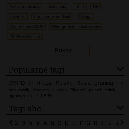
Pakiet mobilności
Szkolenia
T1/T2
TIR
Technika
Transport w mediach
Uwaga
Wydarzenia ZMPD
Wynagrodzenie kierowców
ZMPD w Brukseli
Pokaż
Popularne tagi
ZMPD
tir
droga
Polska
Rosja
granica
TIR
,
,
,
,
,
,
,
przewoźnik
kierowca
Ukraina
Białoruś
pojazd
celnik
,
,
,
,
,
,
ograniczenia
TIR-EPD
,
,
Tagi abc..
2
3
5
6
A
B
C
D
E
F
G
H
I
J
K
L