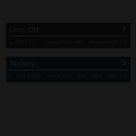
P
R
S
Ś
T
U
V
W
Z
Ceny ON
 Niemcy EUR 1,258 Francja EUR 1,468 Hiszpania EUR 1,22
Waluty
7324 AUD 2.6265 HKD 0.4758 CAD 2.6618 NZD 2.1914 