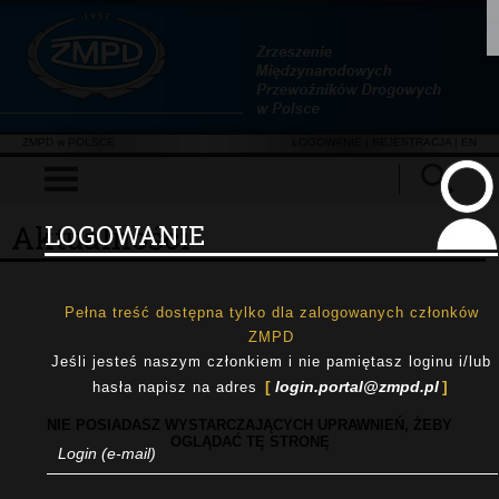
ZMPD w POLSCE
LOGOWANIE
|
REJESTRACJA
| EN
Aktualności
LOGOWANIE
Pełna treść dostępna tylko dla zalogowanych członków
ZMPD
Jeśli jesteś naszym członkiem i nie pamiętasz loginu i/lub
login.portal@zmpd.pl
hasła napisz na adres
NIE POSIADASZ WYSTARCZAJĄCYCH UPRAWNIEŃ, ŻEBY
OGLĄDAĆ TĘ STRONĘ