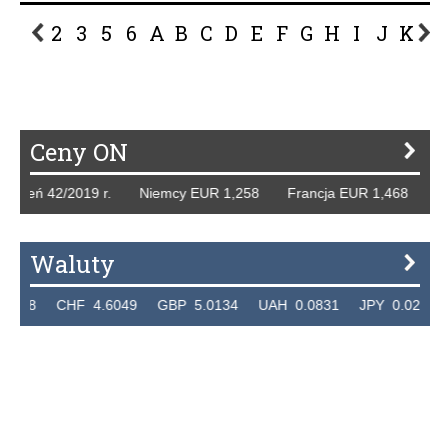
2
3
5
6
A
B
C
D
E
F
G
H
I
J
K
L
P
R
S
Ś
T
U
V
W
Z
Ceny ON
42/2019 r. Niemcy EUR 1,258 Francja EUR 1,468 Hiszpani
Waluty
HF 4.6049 GBP 5.0134 UAH 0.0831 JPY 0.02359 CZK 0.