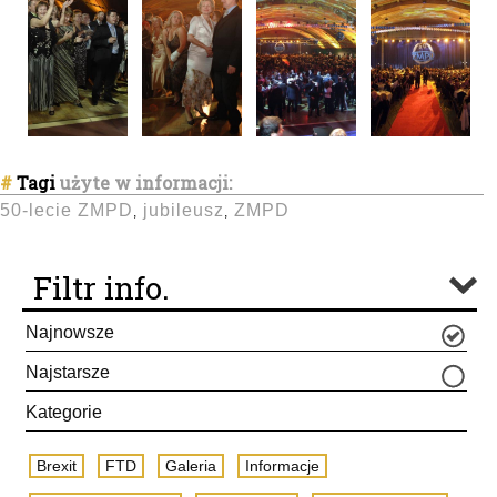
#
Tagi
użyte w informacji:
50-lecie ZMPD
jubileusz
ZMPD
,
,
Filtr info.
Najnowsze
Najstarsze
Kategorie
Brexit
FTD
Galeria
Informacje