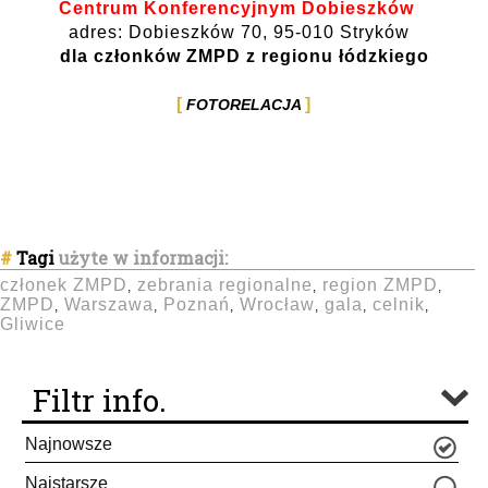
Centrum Konferencyjnym Dobieszków
adres: Dobieszków 70, 95-010 Stryków
dla członków ZMPD z regionu łódzkiego
FOTORELACJA
#
Tagi
użyte w informacji:
członek ZMPD
zebrania regionalne
region ZMPD
,
,
,
ZMPD
Warszawa
Poznań
Wrocław
gala
celnik
,
,
,
,
,
,
Gliwice
Filtr info.
Najnowsze
Najstarsze