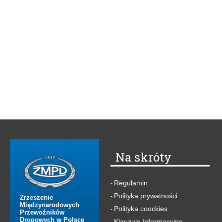
Na skróty
Regulamin
-
Polityka prywatności
-
Zrzeszenie
Międzynarodowych
Polityka coockies
-
Przewoźników
Drogowych w Polsce
Klauzule informacyjne