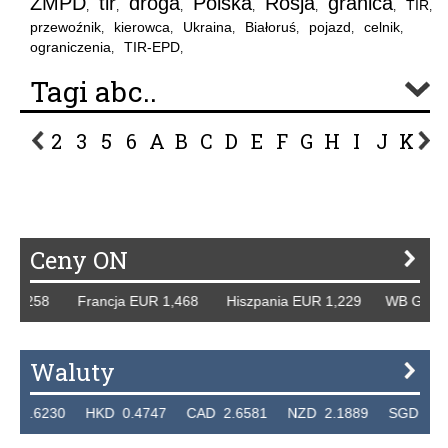
ZMPD
tir
droga
Polska
Rosja
granica
TIR
,
,
,
,
,
,
,
przewoźnik
kierowca
Ukraina
Białoruś
pojazd
celnik
,
,
,
,
,
,
ograniczenia
TIR-EPD
,
,
Tagi abc..
2
3
5
6
A
B
C
D
E
F
G
H
I
J
K
L
P
R
S
Ś
T
U
V
W
Z
Ceny ON
1,258 Francja EUR 1,468 Hiszpania EUR 1,229 WB GBP 1,3
Waluty
.6230 HKD 0.4747 CAD 2.6581 NZD 2.1889 SGD 2.9048 