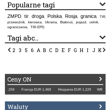
Popularne tagi
ZMPD
tir
droga
Polska
Rosja
granica
TIR
,
,
,
,
,
,
,
przewoźnik
kierowca
Ukraina
Białoruś
pojazd
celnik
,
,
,
,
,
,
ograniczenia
TIR-EPD
,
,
Tagi abc..
2
3
5
6
A
B
C
D
E
F
G
H
I
J
K
L
P
R
S
Ś
T
U
V
W
Z
Ceny ON
UR 1,258 Francja EUR 1,468 Hiszpania EUR 1,229 WB GBP 
Waluty