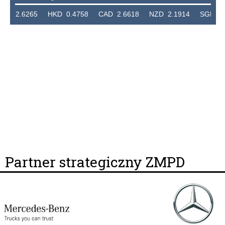
 2.6265 HKD 0.4758 CAD 2.6618 NZD 2.1914 SGD 2.91
Partner strategiczny ZMPD