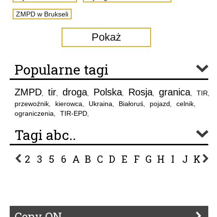
ZMPD w Brukseli
Pokaż
Popularne tagi
ZMPD
tir
droga
Polska
Rosja
granica
TIR
,
,
,
,
,
,
,
przewoźnik
kierowca
Ukraina
Białoruś
pojazd
celnik
,
,
,
,
,
,
ograniczenia
TIR-EPD
,
,
Tagi abc..
2
3
5
6
A
B
C
D
E
F
G
H
I
J
K
L
P
R
S
Ś
T
U
V
W
Z
Ceny ON