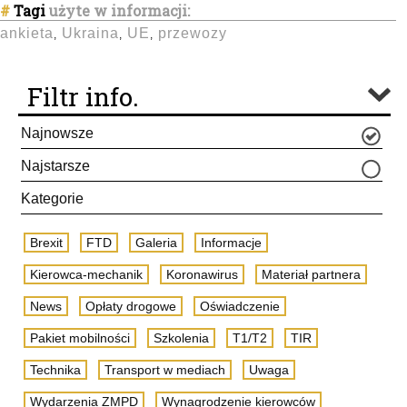
#
Tagi
użyte w informacji:
ankieta
Ukraina
UE
przewozy
,
,
,
Filtr info.
Najnowsze
Najstarsze
Kategorie
Brexit
FTD
Galeria
Informacje
Kierowca-mechanik
Koronawirus
Materiał partnera
News
Opłaty drogowe
Oświadczenie
Pakiet mobilności
Szkolenia
T1/T2
TIR
Technika
Transport w mediach
Uwaga
Wydarzenia ZMPD
Wynagrodzenie kierowców