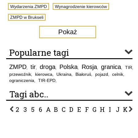
Wydarzenia ZMPD
Wynagrodzenie kierowców
ZMPD w Brukseli
Pokaż
Popularne tagi
ZMPD
tir
droga
Polska
Rosja
granica
TIR
,
,
,
,
,
,
,
przewoźnik
kierowca
Ukraina
Białoruś
pojazd
celnik
,
,
,
,
,
,
ograniczenia
TIR-EPD
,
,
Tagi abc..
2
3
5
6
A
B
C
D
E
F
G
H
I
J
K
L
P
R
S
Ś
T
U
V
W
Z