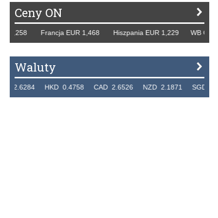
Ceny ON
R 1,258 Francja EUR 1,468 Hiszpania EUR 1,229 WB GBP 1
Waluty
2.6284 HKD 0.4758 CAD 2.6526 NZD 2.1871 SGD 2.910