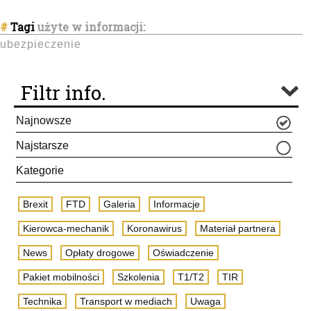
#
Tagi
użyte w informacji:
ubezpieczenie
Filtr info.
Najnowsze
Najstarsze
Kategorie
Brexit
FTD
Galeria
Informacje
Kierowca-mechanik
Koronawirus
Materiał partnera
News
Opłaty drogowe
Oświadczenie
Pakiet mobilności
Szkolenia
T1/T2
TIR
Technika
Transport w mediach
Uwaga