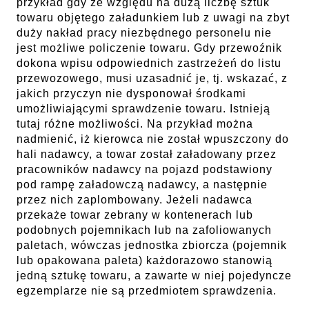
przykład gdy ze względu na dużą liczbę sztuk
towaru objętego załadunkiem lub z uwagi na zbyt
duży nakład pracy niezbędnego personelu nie
jest możliwe policzenie towaru. Gdy przewoźnik
dokona wpisu odpowiednich zastrzeżeń do listu
przewozowego, musi uzasadnić je, tj. wskazać, z
jakich przyczyn nie dysponował środkami
umożliwiającymi sprawdzenie towaru. Istnieją
tutaj różne możliwości. Na przykład można
nadmienić, iż kierowca nie został wpuszczony do
hali nadawcy, a towar został załadowany przez
pracowników nadawcy na pojazd podstawiony
pod rampę załadowczą nadawcy, a następnie
przez nich zaplombowany. Jeżeli nadawca
przekaże towar zebrany w kontenerach lub
podobnych pojemnikach lub na zafoliowanych
paletach, wówczas jednostka zbiorcza (pojemnik
lub opakowana paleta) każdorazowo stanowią
jedną sztukę towaru, a zawarte w niej pojedyncze
egzemplarze nie są przedmiotem sprawdzenia.