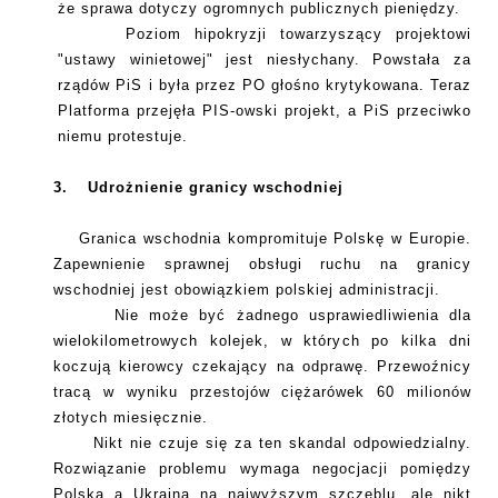
że sprawa dotyczy ogromnych publicznych pieniędzy.
Poziom hipokryzji towarzyszący projektowi
"ustawy winietowej" jest niesłychany. Powstała za
rządów PiS i była przez PO głośno krytykowana. Teraz
Platforma przejęła PIS-owski projekt, a PiS przeciwko
niemu protestuje.
3.
Udrożnienie granicy wschodniej
Granica wschodnia kompromituje Polskę w Europie.
Zapewnienie sprawnej obsługi ruchu na granicy
wschodniej jest obowiązkiem polskiej administracji.
Nie może być żadnego usprawiedliwienia dla
wielokilometrowych kolejek, w których po kilka dni
koczują kierowcy czekający na odprawę. Przewoźnicy
tracą w wyniku przestojów ciężarówek 60 milionów
złotych miesięcznie.
Nikt nie czuje się za ten skandal odpowiedzialny.
Rozwiązanie problemu wymaga negocjacji pomiędzy
Polską a Ukrainą na najwyższym szczeblu, ale nikt