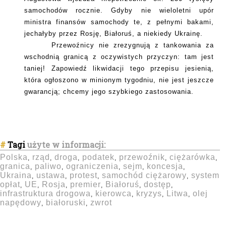
samochodów rocznie. Gdyby nie wieloletni upór
ministra finansów samochody te, z pełnymi bakami,
jechałyby przez Rosję, Białoruś, a niekiedy Ukrainę.
Przewoźnicy nie zrezygnują z tankowania za
wschodnią granicą z oczywistych przyczyn: tam jest
taniej! Zapowiedź likwidacji tego przepisu jesienią,
która ogłoszono w minionym tygodniu, nie jest jeszcze
gwarancją; chcemy jego szybkiego zastosowania.
#
Tagi
użyte w informacji:
Polska
rząd
droga
podatek
przewoźnik
ciężarówka
,
,
,
,
,
,
granica
paliwo
ograniczenia
sejm
koncesja
,
,
,
,
,
Ukraina
ustawa
protest
samochód ciężarowy
system
,
,
,
,
opłat
UE
Rosja
premier
Białoruś
dostęp
,
,
,
,
,
,
infrastruktura drogowa
kierowca
kryzys
Litwa
olej
,
,
,
,
napędowy
białoruski
zwrot
,
,