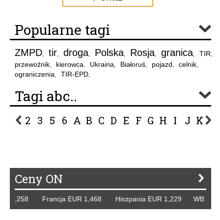
Popularne tagi
ZMPD
tir
droga
Polska
Rosja
granica
TIR
,
,
,
,
,
,
,
przewoźnik
kierowca
Ukraina
Białoruś
pojazd
celnik
,
,
,
,
,
,
ograniczenia
TIR-EPD
,
,
Tagi abc..
2
3
5
6
A
B
C
D
E
F
G
H
I
J
K
L
P
R
S
Ś
T
U
V
W
Z
Ceny ON
R 1,258 Francja EUR 1,468 Hiszpania EUR 1,229 WB GBP 1