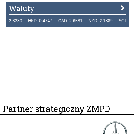
Waluty
 2.6230 HKD 0.4747 CAD 2.6581 NZD 2.1889 SGD 2.904
Partner strategiczny ZMPD