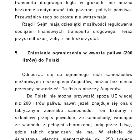
transportu drogowego legła w gruzach, nie można
bezkarnie kontynuować tak pazernej polityki państwa.
Przewoźnicy tego po prostu nie wytrzymają.
Rząd i Sejm mają dziesiątki możliwości regulowania
obciążeń finansowych transportu drogowego. Teraz
przyszedł czas, żeby z nich skorzystać
5.
Zniesienie ograniczenia w wwozie paliwa (200
litrów) do Polski
Odnosząc się do ogromnego ruch samochodów
ciężarowych niszczącego Augustów, można bez cienia
przesady powiedzieć: To fiskus niszczy Augustów.
Do Polski nie można przywozić spoza UE więcej
niż 200 litrów paliwa, nawet jeżeli znajduje się ona o
fabrycznym zbiorniku samochodu. Ten bzdurny i
szkodliwy przepis powoduje, że samochody, wracając
ze wschodu z pełnymi zbiornikami, jadą przez Litwę,
gdzie takich ograniczeń nie ma. W efekcie do
Augustowa wjeżdża niepotrzebnie ok. 250 tysięcy