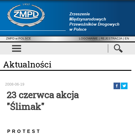
ZMPD w POLSCE
LOGOWANIE
|
REJESTRACJA
| EN
Aktualności
2008-06-19
23 czerwca akcja
"Ślimak"
P R O T E S T