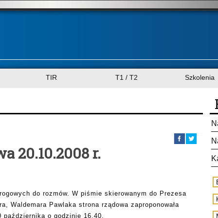
TIR
T1 / T2
Szkolenia
N
N
a 20.10.2008 r.
K
drogowych do rozmów. W piśmie skierowanym do Prezesa
a, Waldemara Pawlaka strona rządowa zaproponowała
 października o godzinie 16.40.