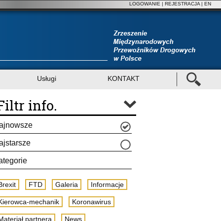
LOGOWANIE
|
REJESTRACJA
| EN
Usługi
KONTAKT
Filtr info.
ajnowsze
ajstarsze
ategorie
Brexit
FTD
Galeria
Informacje
Kierowca-mechanik
Koronawirus
Materiał partnera
News