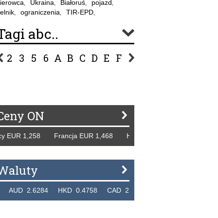
ierowca
Ukraina
Białoruś
pojazd
,
,
,
,
elnik
ograniczenia
TIR-EPD
,
,
,
Tagi abc..
2
3
5
6
A
B
C
D
E
F
G
H
I
J
K
L
Ł
P
R
S
Ś
T
U
V
W
Z
Ceny ON
EUR 1,258 Francja EUR 1,468 Hiszpania EUR 1,229 WB GBP
Waluty
D 2.6284 HKD 0.4758 CAD 2.6526 NZD 2.1871 SGD 2.9