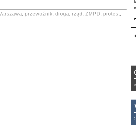
k
c
Warszawa
przewoźnik
droga
rząd
ZMPD
protest
,
,
,
,
,
,
Tydzień 42/2019 r. Niemcy 
THB 0.1123 USD 3.7320 AU