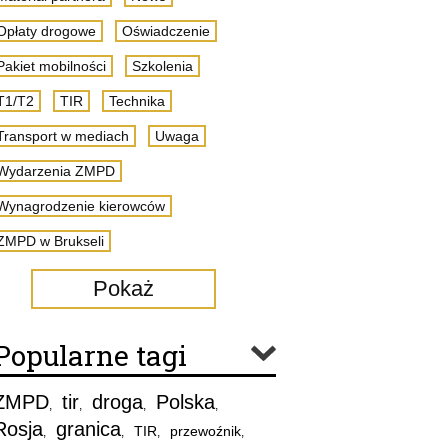
Opłaty drogowe
Oświadczenie
Pakiet mobilności
Szkolenia
T1/T2
TIR
Technika
Transport w mediach
Uwaga
Wydarzenia ZMPD
Wynagrodzenie kierowców
ZMPD w Brukseli
Pokaż
Popularne tagi
ZMPD
tir
droga
Polska
,
,
,
,
Rosja
granica
TIR
przewoźnik
,
,
,
,